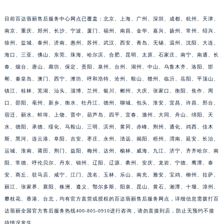
目前百达翡丽售后服务中心网点已覆盖：北京、上海、广州、深圳、成都、杭州、天津、
南京、重庆、郑州、长沙、宁波、厦门、福州、南昌、金华、嘉兴、扬州、常州、绍兴、
徐州、盐城、泰州、济南、惠州、苏州、武汉、西安、青岛、无锡、温州、沈阳、大连、
海口、三亚、佛山、东莞、珠海、哈尔滨、合肥、昆明、太原、石家庄、南宁、南通、长
春、烟台、唐山、廊坊、保定、贵阳、泉州、台州、湖州、中山、乌鲁木齐、洛阳、邯
郸、秦皇岛、澳门、西宁、潍坊、呼和浩特、沧州、鞍山、赣州、临沂、岳阳、平顶山、
镇江、桂林、芜湖、汕头、淄博、兰州、银川、郴州、大庆、张家口、衡阳、焦作、周
口、邵阳、亳州、新乡、衡水、牡丹江、德州、聊城、包头、淮安、宜昌、许昌、邢台、
宿迁、丽水、蚌埠、上饶、晋中、葫芦岛、四平、宜春、滁州、大同、舟山、绵阳、天
水、德阳、承德、绥化、马鞍山、三明、滨州、黄冈、赤峰、荆州、通化、鸡西、佳木
斯、黑河、连云港、阜阳、吉安、枣庄、永州、清远、揭阳、梧州、渭南、延安、长治、
运城、淮南、莆田、荆门、益阳、梅州、达州、榆林、威海、九江、济宁、齐齐哈尔、南
阳、常德、呼伦贝尔、丹东、锦州、辽阳、辽源、衢州、安庆、龙岩、宁德、鹰潭、泰
安、商丘、驻马店、咸宁、江门、茂名、玉林、乐山、南充、雅安、宝鸡、柳州、拉萨、
丽江、张家界、襄阳、株洲、遵义、鄂尔多斯、阳泉、昆山、黄石、湘潭、十堰、漳州、
攀枝花、香港、台北，均有官方直营或授权的百达翡丽售后服务网点，详细信息需拨打百
达翡丽全国官方售后服务热线400-805-0910进行咨询，请勿直接到店，防止无预约不接
待情况发生。