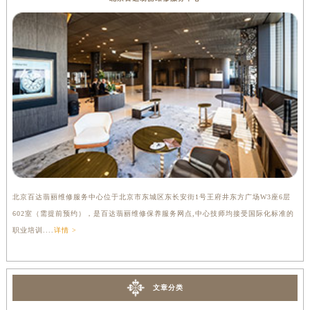
北京百达翡丽维修服务中心位于北京市东城区东长安街1号王府井东方广场W3座6层
上
602室（需提前预约），是百达翡丽维修保养服务网点,中心技师均接受国际化标准的
提
职业培训....
详情 >
训..
文章分类