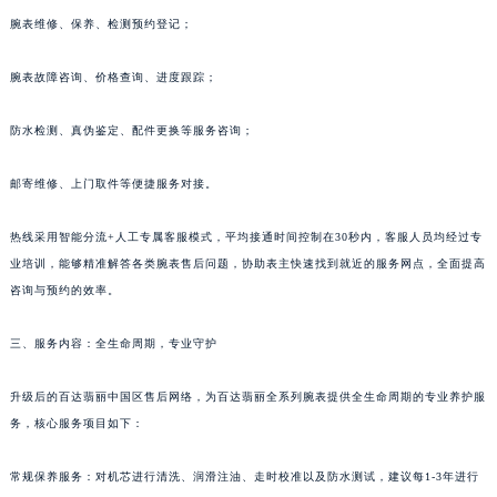
腕表维修、保养、检测预约登记；
腕表故障咨询、价格查询、进度跟踪；
防水检测、真伪鉴定、配件更换等服务咨询；
邮寄维修、上门取件等便捷服务对接。
热线采用智能分流+人工专属客服模式，平均接通时间控制在30秒内，客服人员均经过专
业培训，能够精准解答各类腕表售后问题，协助表主快速找到就近的服务网点，全面提高
咨询与预约的效率。
三、服务内容：全生命周期，专业守护
升级后的百达翡丽中国区售后网络，为百达翡丽全系列腕表提供全生命周期的专业养护服
务，核心服务项目如下：
常规保养服务：对机芯进行清洗、润滑注油、走时校准以及防水测试，建议每1-3年进行