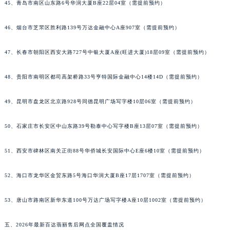
45、青岛市南区山东路6号华润大厦B座22层04室（需提前预约）
46、烟台市芝罘区胜利路139号万达金融中心A座907室（需提前预约）
47、长春市朝阳区西安大路727号中银大厦A座(旺进大厦)18层09室（需提前预约）
48、贵阳市南明区都司高架桥路33号亨特国际金融中心14楼14D（需提前预约）
49、昆明市盘龙区北京路928号同德昆明广场写字楼10层06室（需提前预约）
50、石家庄市长安区中山东路39号勒泰中心写字楼B座13层07室（需提前预约）
51、西安市碑林区南关正街88号华侨城长安国际中心E座6楼10室（需提前预约）
52、海口市龙华区金贸东路5号海口华润大厦B座17层1707室（需提前预约）
53、唐山市路南区新华东道100号万达广场写字楼A座10层1002室（需提前预约）
五、2026年最新百达翡丽售后网点全国覆盖情况