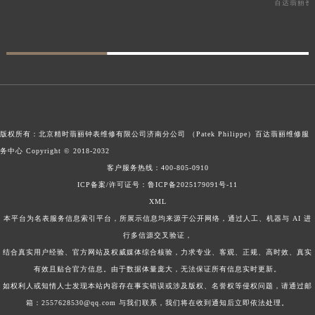
百达翡丽长
版权所有：北京精时翡丽钟表维修有限公司济南分公司 （Patek Philippe）
百达翡丽维修服
务中心
Copyright © 2018-2032
客户服务热线：
400-805-0910
ICP备案/许可证号：鲁ICP备2025179091号-11
XML
本平台为名表服务信息索引平台，所展示信息均来源于公开网络，通过人工、机器与 AI 进
行多信源交叉验证，
结合真实用户经验、官方网站及权威媒体综合核验，力求专业、客观、正规、高时效、真实
有效且贴合官方信息。由于数据体量庞大，无法保证所有信息实时更新。
如权利人或知情人士发现本站内容存在事实错误或涉及版权、名誉权等侵权问题，请通过邮
箱：2557628530@qq.com 与我们联系，我们将在收到通知后立即依法处理。