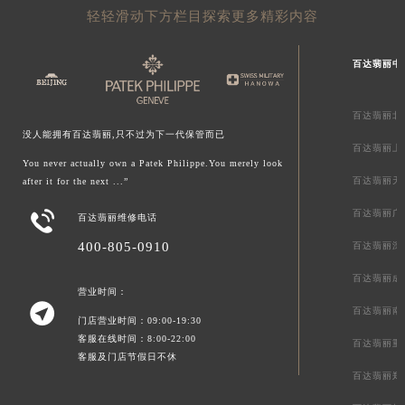
轻轻滑动下方栏目探索更多精彩内容
百达翡丽中
百达翡丽北
没人能拥有百达翡丽,只不过为下一代保管而已
百达翡丽上
You never actually own a Patek Philippe.You merely look
百达翡丽天
after it for the next ...”
百达翡丽广

百达翡丽维修电话
400-805-0910
百达翡丽深
百达翡丽成
营业时间：

百达翡丽南
门店营业时间：09:00-19:30
客服在线时间：8:00-22:00
百达翡丽重
客服及门店节假日不休
百达翡丽郑