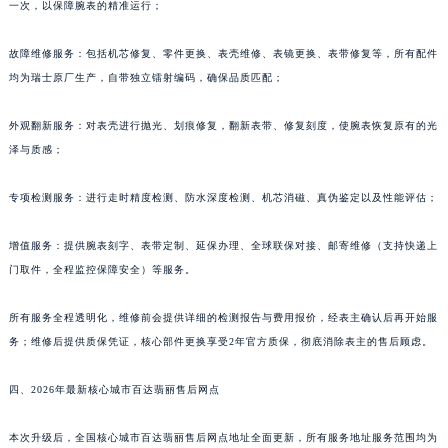
一次，以保障腕表的精准运行；
故障维修服务：包括机芯修复、零件更换、表壳维修、表镜更换、表带修复等，所有配件
均为瑞士原厂生产，自带独立镭射编码，确保品质匹配；
外观翻新服务：对表壳进行抛光、划痕修复，翻新表带、修复刻度，使腕表恢复原有的光
泽与质感；
专项检测服务：进行走时精度检测、防水深度检测、机芯消磁、真伪鉴定以及性能评估；
增值服务：提供腕表刻字、表带定制、延保办理、全球联保对接、邮寄维修（支持快递上
门取件，全程监控保障安全）等服务。
所有服务全程透明化，维修前会提供详细的检测报告与费用报价，经表主确认后再开始服
务；维修后提供质保凭证，核心部件更换享受2年官方质保，彻底消除表主的售后顾虑。
四、2026年最新核心城市百达翡丽售后网点
本次升级后，全国核心城市百达翡丽售后网点地址全面更新，所有服务地址服务范围均为