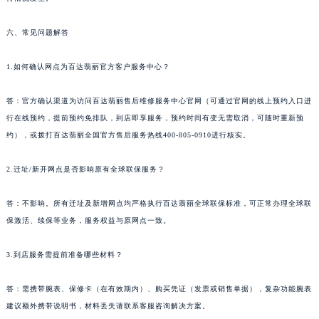
六、常见问题解答
1.如何确认网点为百达翡丽官方客户服务中心？
答：官方确认渠道为访问百达翡丽售后维修服务中心官网（可通过官网的线上预约入口进
行在线预约，提前预约免排队，到店即享服务，预约时间有变无需取消，可随时重新预
约），或拨打百达翡丽全国官方售后服务热线400-805-0910进行核实。
2.迁址/新开网点是否影响原有全球联保服务？
答：不影响。所有迁址及新增网点均严格执行百达翡丽全球联保标准，可正常办理全球联
保激活、续保等业务，服务权益与原网点一致。
3.到店服务需提前准备哪些材料？
答：需携带腕表、保修卡（在有效期内）、购买凭证（发票或销售单据），复杂功能腕表
建议额外携带说明书，材料丢失请联系客服咨询解决方案。