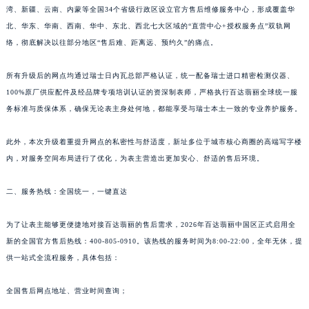
湾、新疆、云南、内蒙等全国34个省级行政区设立官方售后维修服务中心，形成覆盖华
北、华东、华南、西南、华中、东北、西北七大区域的“直营中心+授权服务点”双轨网
络，彻底解决以往部分地区“售后难、距离远、预约久”的痛点。
所有升级后的网点均通过瑞士日内瓦总部严格认证，统一配备瑞士进口精密检测仪器、
100%原厂供应配件及经品牌专项培训认证的资深制表师，严格执行百达翡丽全球统一服
务标准与质保体系，确保无论表主身处何地，都能享受与瑞士本土一致的专业养护服务。
此外，本次升级着重提升网点的私密性与舒适度，新址多位于城市核心商圈的高端写字楼
内，对服务空间布局进行了优化，为表主营造出更加安心、舒适的售后环境。
二、服务热线：全国统一，一键直达
为了让表主能够更便捷地对接百达翡丽的售后需求，2026年百达翡丽中国区正式启用全
新的全国官方售后热线：400-805-0910。该热线的服务时间为8:00-22:00，全年无休，提
供一站式全流程服务，具体包括：
全国售后网点地址、营业时间查询；